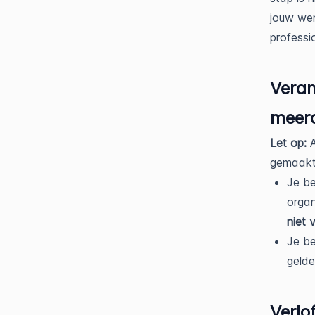
jouw wer
professi
Veran
meerd
Let op:
gemaakt 
Je be
organ
niet 
Je be
gelde
Verlo