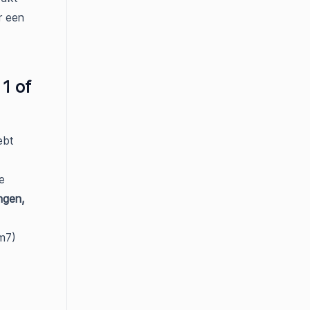
r een
 1 of
ebt
e
ngen,
/m7)