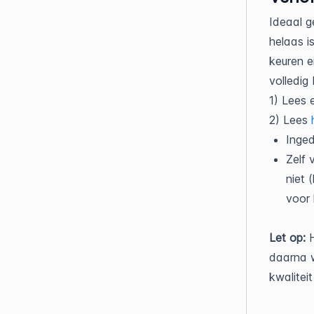
Ideaal g
helaas i
keuren e
volledig
1) Lees 
2) Lees
Inged
Zelf 
niet 
voor
Let op:
daarna 
kwalitei