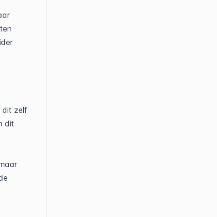
aar
eten
ider
dit zelf
 dit
 maar
de