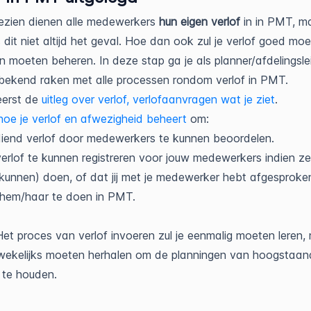
ezien dienen alle medewerkers
hun eigen verlof
in in PMT, m
s dit niet altijd het geval. Hoe dan ook zul je verlof goed mo
n moeten beheren. In deze stap ga je als planner/afdelingsle
 bekend raken met alle processen rondom verlof in PMT.
eerst de
uitleg over verlof, verlofaanvragen wat je ziet
.
hoe je verlof en afwezigheid beheert
om:
iend verlof door medewerkers te kunnen beoordelen.
verlof te kunnen registreren voor jouw medewerkers indien ze 
(kunnen) doen, of dat jij met je medewerker hebt afgesproken
 hem/haar te doen in PMT.
Het proces van verlof invoeren zul je eenmalig moeten leren,
wekelijks moeten herhalen om de planningen van hoogstaan
t te houden.