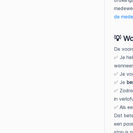
afdeling
medewerk
de medew
💡 Wa
De voord
✅ Je heb
wanneer
✅ Je voo
✅ Je
be
✅ Zodra
in verlo
✅ Als ee
Dat bete
een paar 
stap is 