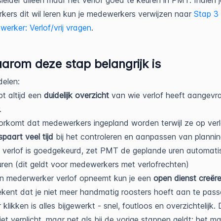
sleider alleen maar het verlof goed te keuren in PMT. Indien j
ers dit wil leren kun je medewerkers verwijzen naar
Stap 3
erker: Verlof/vrij vragen
.
arom deze stap belangrijk is
elen:
t altijd een
duidelijk overzicht
van wie verlof heeft aangevr
.
rkomt dat medewerkers ingepland worden terwijl ze op verlo
spaart veel tijd
bij het controleren en aanpassen van plannin
 verlof is goedgekeurd, zet PMT de geplande uren automat
furen (dit geldt voor medewerkers met verlofrechten)
n mederwerker verlof opneemt kun je een
open dienst creër
kent dat je niet meer handmatig roosters hoeft aan te pas
klikken is alles bijgewerkt - snel, foutloos en overzichtelijk.
niet verplicht, maar net als bij de vorige stappen geldt: het m