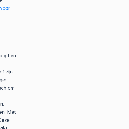
e
 voor
aagd en
f zijn
gen.
isch om
en
.
sen. Met
 Deze
aakt