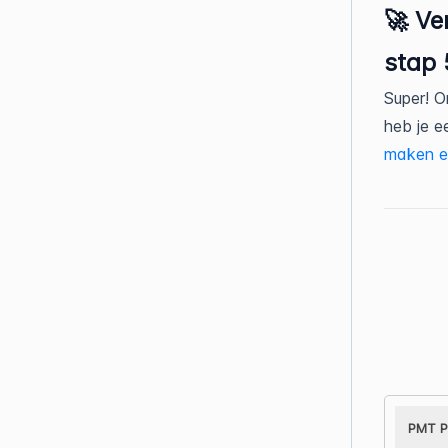
🚀 Ve
stap 
Super! O
heb je e
maken en
PMT P