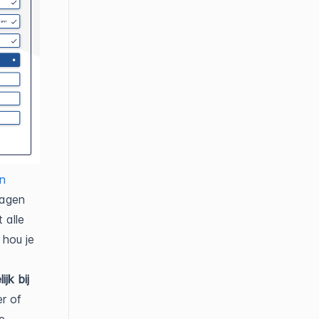
n
ragen
 alle
 hou je
jk bij
er of